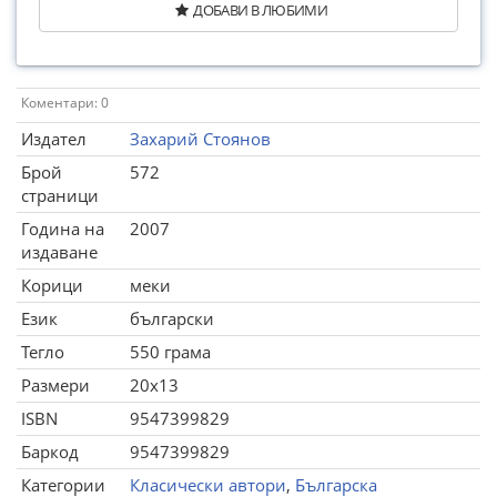
ДОБАВИ В ЛЮБИМИ
Коментари: 0
Издател
Захарий Стоянов
Брой
572
страници
Година на
2007
издаване
Корици
меки
Език
български
Тегло
550 грама
Размери
20x13
ISBN
9547399829
Баркод
9547399829
Категории
Класически автори
,
Българска