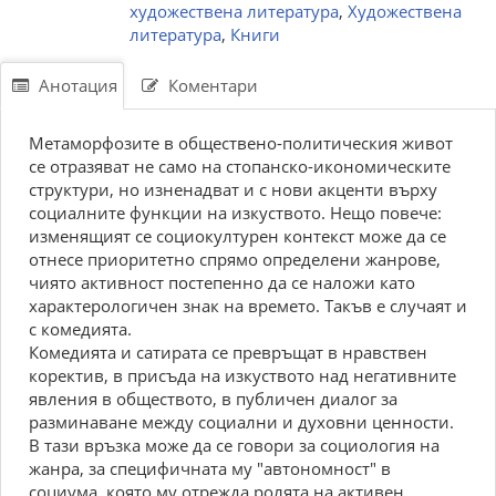
художествена литература
,
Художествена
литература
,
Книги
Анотация
Коментари
Метаморфозите в обществено-политическия живот
се отразяват не само на стопанско-икономическите
структури, но изненадват и с нови акценти върху
социалните функции на изкуството. Нещо повече:
изменящият се социокултурен контекст може да се
отнесе приоритетно спрямо определени жанрове,
чиято активност постепенно да се наложи като
характерологичен знак на времето. Такъв е случаят и
с комедията.
Комедията и сатирата се превръщат в нравствен
коректив, в присъда на изкуството над негативните
явления в обществото, в публичен диалог за
разминаване между социални и духовни ценности.
В тази връзка може да се говори за социология на
жанра, за специфичната му "автономност" в
социума, която му отрежда ролята на активен