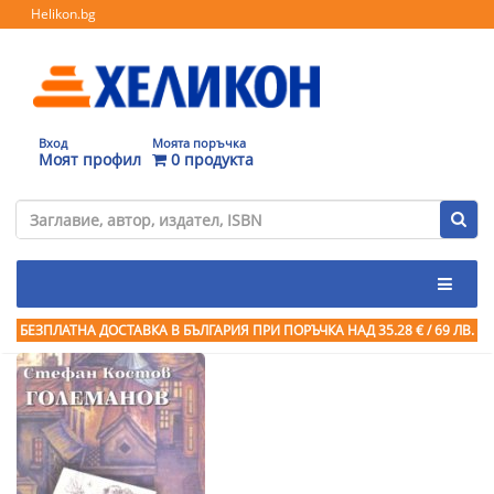
Helikon.bg
Вход
Моята поръчка
Моят профил
0 продукта
БЕЗПЛАТНА ДОСТАВКА В БЪЛГАРИЯ ПРИ ПОРЪЧКА
НАД 35.28 € / 69 ЛВ.