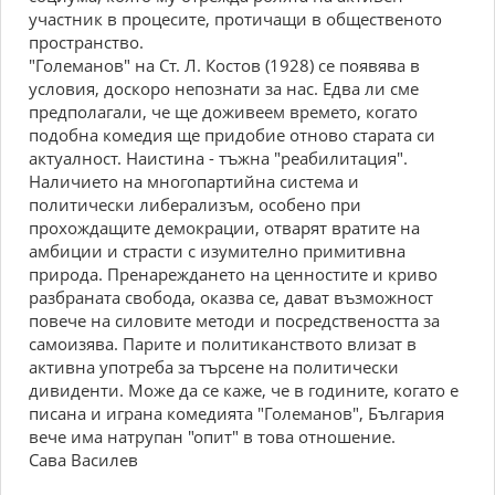
участник в процесите, протичащи в общественото
пространство.
"Големанов" на Ст. Л. Костов (1928) се появява в
условия, доскоро непознати за нас. Едва ли сме
предполагали, че ще доживеем времето, когато
подобна комедия ще придобие отново старата си
актуалност. Наистина - тъжна "реабилитация".
Наличието на многопартийна система и
политически либерализъм, особено при
прохождащите демокрации, отварят вратите на
амбиции и страсти с изумително примитивна
природа. Пренареждането на ценностите и криво
разбраната свобода, оказва се, дават възможност
повече на силовите методи и посредствеността за
самоизява. Парите и политиканството влизат в
активна употреба за търсене на политически
дивиденти. Може да се каже, че в годините, когато е
писана и играна комедията "Големанов", България
вече има натрупан "опит" в това отношение.
Сава Василев