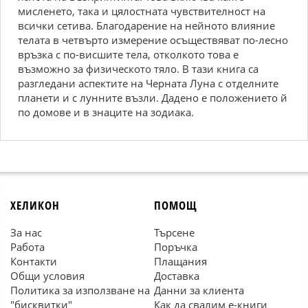
мисленето, така и цялостната чувствителност на
всички сетива. Благодарение на нейното влияние
телата в четвърто измерение осъществяват по-лесно
връзка с по-висшите тела, отколкото това е
възможно за физическото тяло. В тази книга са
разгледани аспектите на Черната Луна с отделните
планети и с лунните възли. Дадено е положението й
по домове и в знаците на зодиака.
ХЕЛИКОН
ПОМОЩ
За нас
Търсене
Работа
Поръчка
Контакти
Плащания
Общи условия
Доставка
Политика за използване на
Данни за клиента
"бисквитки"
Как да свалим е-книги