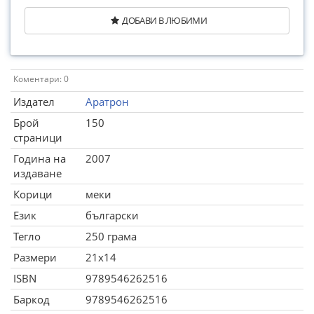
ДОБАВИ В ЛЮБИМИ
Коментари: 0
Издател
Аратрон
Брой
150
страници
Година на
2007
издаване
Корици
меки
Език
български
Тегло
250 грама
Размери
21x14
ISBN
9789546262516
Баркод
9789546262516