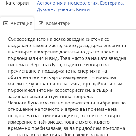
Категории
Астрология и номерология
,
Езотерика.
Духовни учения
,
Книги
Анотация
Коментари
Със зараждането на всяка звездна система се
създавало такова място, което да задържа енергията
в четвърто измерение достатъчно дълго време в
първоначалния й вид. Това място за нашата звездна
система е Черната Луна, където се извършва
пречистване и поддържане на енергията на
обитателите в четвърто измерение. Тя изчиства
мислите, чувствата и желанията, връщайки ги към
първоначалните им характеристики, а също и
засилва нашата интуитивна природа.
Черната Луна има силно положителни вибрации по
отношение на точното и вярно възприемане на
нещата. За нас, цивилизациите, за които четвърто
измерение е най-висше, това е място, където
временно пребиваваме, за да придобием по-голяма
яснота на възприятията. Това включва както