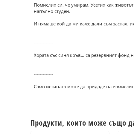
Помислих си, че умирам. Усетих как животът 
напълно студен.
И нямаше кой да ми каже дали съм заспал, 
-------------
Хората със синя кръв… са резервният фонд н
-------------
Само истината може да придаде на измислиц
Продукти, които може също д