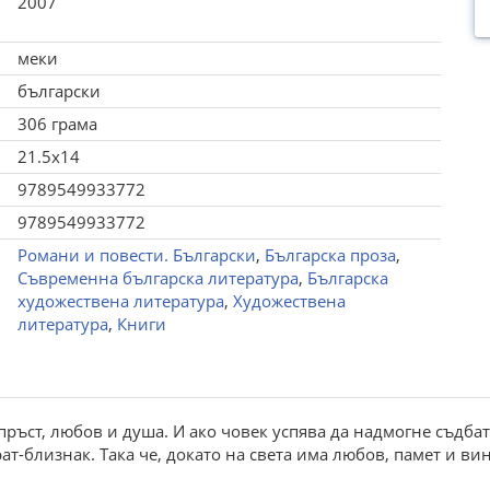
2007
меки
български
306 грама
21.5x14
9789549933772
9789549933772
Романи и повести. Български
,
Българска проза
,
Съвременна българска литература
,
Българска
художествена литература
,
Художествена
литература
,
Книги
т пръст, любов и душа. И ако човек успява да надмогне съдбат
ат-близнак. Така че, докато на света има любов, памет и ви