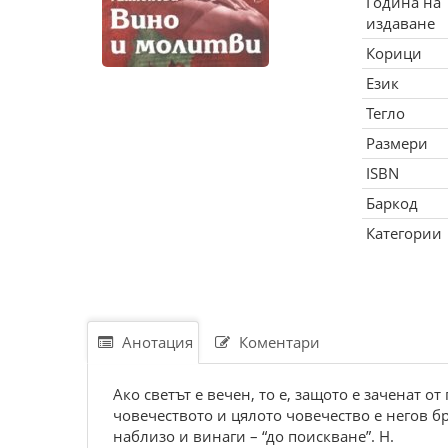
Година на
издаване
Корици
Език
Тегло
Размери
ISBN
Баркод
Категории
Анотация
Коментари
Ако светът е вечен, то е, защото е заченат о
човечеството и цялото човечество е негов бр
наблизо и винаги – “до поискване”. Н.