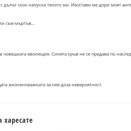
с дълъг скок напусна тялото ми. Изостави ме дори моят анг
или съм мъртъв…
а човешката еволюция. Синята кръв не се предава по наслед
ата жизненоважната за нея доза невероятност.
а харесате