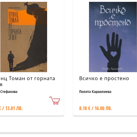
нц Томан от горната
Всичко е простено
я
 Стефанова
Полита Караилиева
€ / 13.01 ЛВ.
8.18 € / 16.00 ЛВ.