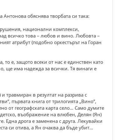
а Антонова обяснява творбата си така:
 крушения, национални комплекси,
ад всичко това – любов и вино. Любовта –
нният атрибут (подобно оркестърът на Горан
а, то е, защото всеки от нас е единствен като
но, ще има надежда за всички. Тя винаги е
 и травмиран в резултат на разрива с
и”, първата книга от трилогията „Вино”,
ено от географската карта село… Само думите
 детско, въображение на влюбен, Делян (Ян)
е. Една дрога е заменена с друга. Лекувайки
та си отива, а Ян очаква да бъде убит…