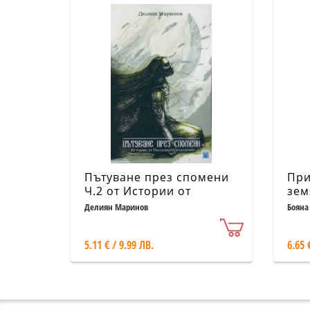
Пътуване през спомени
При
Ч.2 от Истории от
зем
Последното измерение
Делиян Маринов
Бояна
5.11 € / 9.99 ЛВ.
6.65 