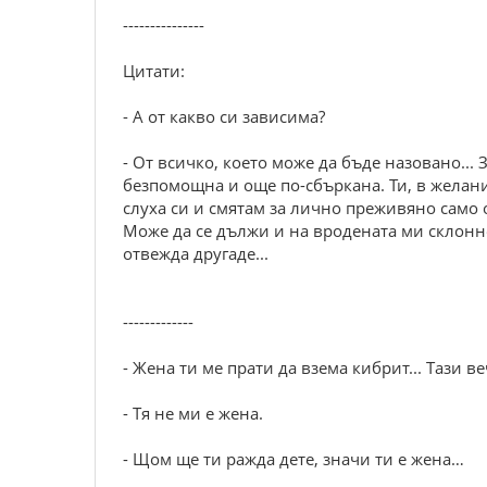
---------------
Цитати:
- А от какво си зависима?
- От всичко, което може да бъде назовано...
безпомощна и още по-сбъркана. Ти, в желание
слуха си и смятам за лично преживяно само он
Може да се дължи и на вродената ми склонно
отвежда другаде...
-------------
- Жена ти ме прати да взема кибрит... Тази в
- Тя не ми е жена.
- Щом ще ти ражда дете, значи ти е жена…