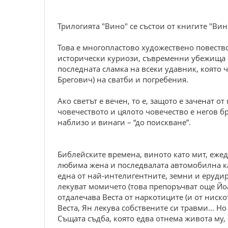
Трилогията "Вино" се състои от книгите "Вин
Това е многопластово художествено повеств
исторически куриози, съвременни убежища н
последната сламка на всеки удавник, която 
Брегович) на сватби и погребения.
Ако светът е вечен, то е, защото е заченат о
човечеството и цялото човечество е негов бр
наблизо и винаги – “до поискване”.
Библейските времена, виното като мит, ежед
любима жена и последвалата автомобилна кат
една от най-интелигентните, земни и ерудир
лекуват момичето (това препоръчват още Йоа
отдалечава Веста от наркотиците (и от ниско
Веста, Ян лекува собствените си травми… Но
Същата съдба, която едва отнема живота му, 