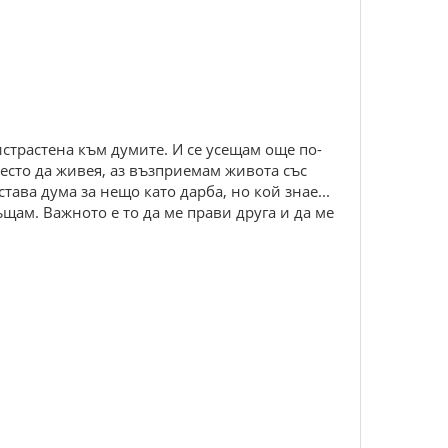
истрастена към думите. И се усещам още по-
вместо да живея, аз възприемам живота със
тава дума за нещо като дарба, но кой знае...
щам. Важното е то да ме прави друга и да ме