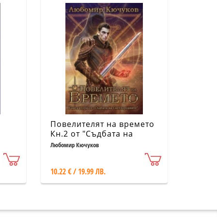
Повелителят на времето
Кн.2 от "Съдбата на
Светлородените"
Любомир Кючуков
10.22 € / 19.99 ЛВ.