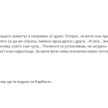
 Защото животът е направен от думи. Открих, че вече съм пр
то си да ме спасиш, замени една дрога с друга... И сега... 
ова, което съм чула... Понякога се успокоявам, че сигурно с
ст към наркотици. За мене вече няма значение какво поглъ
ечер ще те водим на барбекю...