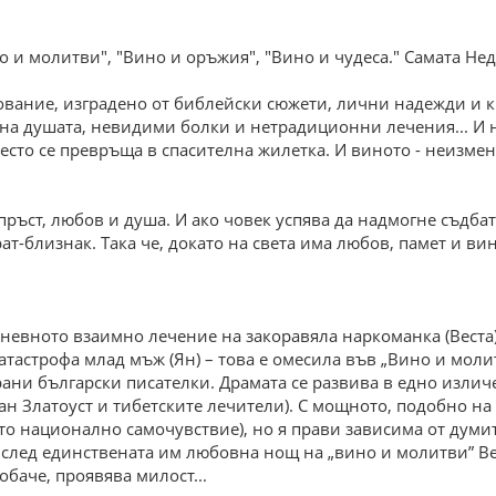
о и молитви", "Вино и оръжия", "Вино и чудеса." Самата Нед
ование, изградено от библейски сюжети, лични надежди и
а душата, невидими болки и нетрадиционни лечения... И н
често се превръща в спасителна жилетка. И виното - неизме
т пръст, любов и душа. И ако човек успява да надмогне съдбат
ат-близнак. Така че, докато на света има любов, памет и ви
невното взаимно лечение на закоравяла наркоманка (Веста)
астрофа млад мъж (Ян) – това е омесила във „Вино и молитв
ани български писателки. Драмата се развива в едно излич
н Златоуст и тибетските лечители). С мощното, подобно на
то национално самочувствие), но я прави зависима от думит
 след единствената им любовна нощ на „вино и молитви” Вес
обаче, проявява милост...