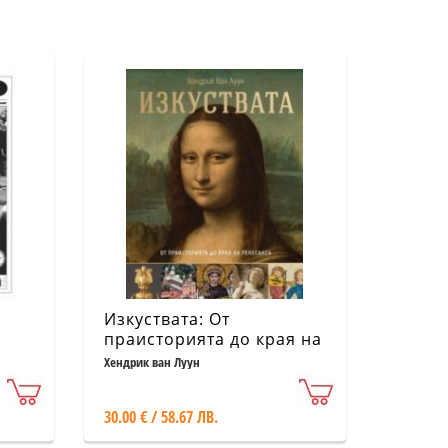
Изкуствата: От
праисторията до края на
Ренесанса
Хендрик ван Луун
30.00 € / 58.67 ЛВ.