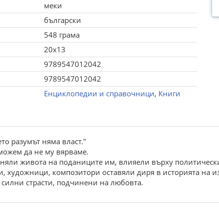
меки
български
548 грама
20x13
9789547012042
9789547012042
Енциклопедии и справочници
,
Книги
ето разумът няма власт."
можем да не му вярваме.
яли живота на поданиците им, влияели върху политическ
, художници, композитори оставяли диря в историята на из
 силни страсти, подчинени на любовта.