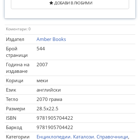
ДОБАВИ В ЛЮБИМИ
Коментари: 0
Издател
Amber Books
Брой
544
страници
Година на
2007
издаване
Корици
меки
Език
английски
Тегло
2070 грама
Размери
28.5x22.5
ISBN
9781905704422
Баркод
9781905704422
Категории
Енциклопедии. Каталози. Справочници
,