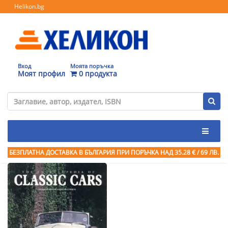
Helikon.bg
Вход
Моята поръчка
Моят профил
0 продукта
БЕЗПЛАТНА ДОСТАВКА В БЪЛГАРИЯ ПРИ ПОРЪЧКА
НАД 35.28 € / 69 ЛВ.