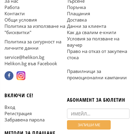
За нас
Търсене
Работа
Поръчка
Контакти
Плащания
Общи условия
Доставка
Политика за използване на
Данни за клиента
"бисквитки"
Как да свалим е-книги
Условия за ползване на
Политика за сигурност на
ваучер
личните данни
Право на отказ от закупена
service@helikon.bg
стока
Helikon.bg във Facebook
Правилници за
промоционални кампании
ВКЛЮЧИ СЕ!
АБОНАМЕНТ ЗА БЮЛЕТИН
Вход
Регистрация
Забравена парола
МЕТОДИ ЗА ПЛАЩАНЕ