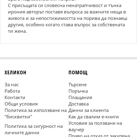
С присъщата си словесна ненатрапчивост и тънка
ирония авторът поставя въпроса за важните неща в
живота и за непостижимостта на порива да познаеш
другия, особено когато става въпрос за собствената
ти жена.
ХЕЛИКОН
ПОМОЩ
За нас
Търсене
Работа
Поръчка
Контакти
Плащания
Общи условия
Доставка
Политика за използване на
Данни за клиента
"бисквитки"
Как да свалим е-книги
Условия за ползване на
Политика за сигурност на
ваучер
личните данни
Право на отказ от закупена