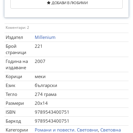
ДОБАВИ В ЛЮБИМИ
Коментари: 2
Издател
Millenium
Брой
221
страници
Година на
2007
издаване
Корици
меки
Език
български
Тегло
274 грама
Размери
20x14
ISBN
9789543400751
Баркод
9789543400751
Категории
Романи и повести. Световни
,
Световна