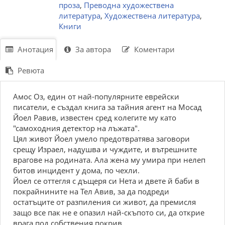
проза
,
Преводна художествена
литература
,
Художествена литература
,
Книги
Анотация
За автора
Коментари
Ревюта
Амос Оз, един от най-популярните еврейски
писатели, е създал книга за тайния агент на Мосад
Йоел Равив, известен сред колегите му като
"самоходния детектор на лъжата".
Цял живот Йоел умело предотвратява заговори
срещу Израел, надушва и чуждите, и вътрешните
врагове на родината. Ала жена му умира при нелеп
битов инцидент у дома, по чехли.
Йоел се оттегля с дъщеря си Нета и двете й баби в
покрайнините на Тел Авив, за да подреди
остатъците от разпиления си живот, да премисля
защо все пак не е опазил най-скъпото си, да открие
врага под собствения покрив.