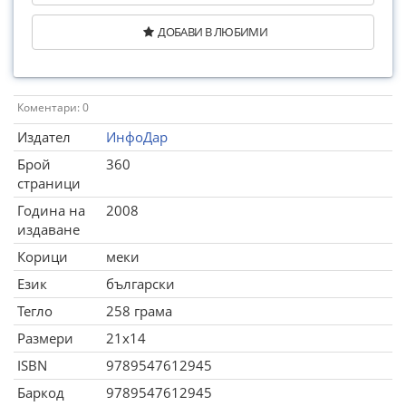
ДОБАВИ В ЛЮБИМИ
Коментари: 0
Издател
ИнфоДар
Брой
360
страници
Година на
2008
издаване
Корици
меки
Език
български
Тегло
258 грама
Размери
21x14
ISBN
9789547612945
Баркод
9789547612945