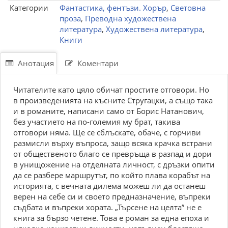
Категории
Фантастика, фентъзи. Хорър
,
Световна
проза
,
Преводна художествена
литература
,
Художествена литература
,
Книги
Анотация
Коментари
Читателите като цяло обичат простите отговори. Но
в произведенията на късните Стругацки, а също така
и в романите, написани само от Борис Натанович,
без участието на по-големия му брат, такива
отговори няма. Ще се сблъскате, обаче, с горчиви
размисли върху въпроса, защо всяка крачка встрани
от общественото благо се превръща в разпад и дори
в унищожение на отделната личност, с дръзки опити
да се разбере маршрутът, по който плава корабът на
историята, с вечната дилема можеш ли да останеш
верен на себе си и своето предназначение, въпреки
съдбата и въпреки хората. „Търсене на целта” не е
книга за бързо четене. Това е роман за една епоха и