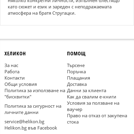
няколко конкретни личности, изпълнен блестящо
като сюжет и език и зареден с неподражаемата
атмосфера на братя Стругацки.
ХЕЛИКОН
ПОМОЩ
За нас
Търсене
Работа
Поръчка
Контакти
Плащания
Общи условия
Доставка
Политика за използване на
Данни за клиента
"бисквитки"
Как да свалим е-книги
Условия за ползване на
Политика за сигурност на
ваучер
личните данни
Право на отказ от закупена
service@helikon.bg
стока
Helikon.bg във Facebook