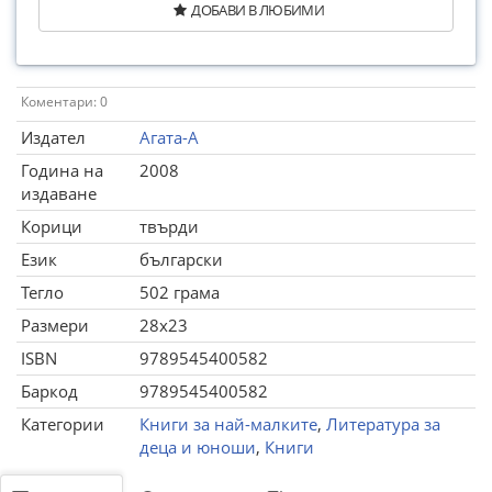
ДОБАВИ В ЛЮБИМИ
Коментари: 0
Издател
Агата-А
Година на
2008
издаване
Корици
твърди
Език
български
Тегло
502 грама
Размери
28x23
ISBN
9789545400582
Баркод
9789545400582
Категории
Книги за най-малките
,
Литература за
деца и юноши
,
Книги