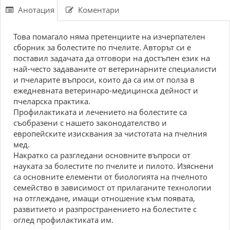
Анотация
Коментари
Това помагало няма претенциите на изчерпателен
сборник за болестите по пчелите. Авторът си е
поставил задачата да отговори на достъпен език на
най-често задаваните от ветеринарните специалисти
и пчеларите въпроси, които да са им от полза в
ежедневната ветеринаро-медицинска дейност и
пчеларска практика.
Профилактиката и лечението на болестите са
съобразени с нашето законодателство и
европейските изисквания за чистотата на пчелния
мед.
Накратко са разгледани основните въпроси от
науката за болестите по пчелите и пилото. Изяснени
са основните елементи от биологията на пчелното
семейство в зависимост от прилаганите технологии
на отглеждане, имащи отношение към появата,
развитието и разпространението на болестите с
оглед профилактиката им.