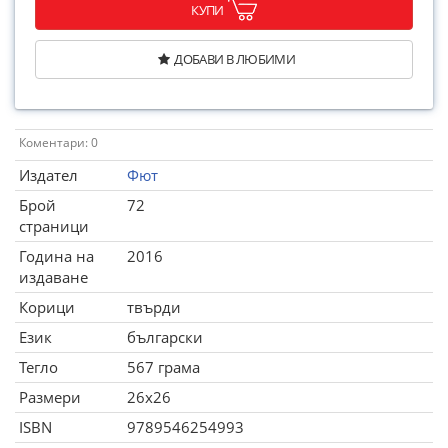
КУПИ
ДОБАВИ В ЛЮБИМИ
Коментари: 0
Издател
Фют
Брой
72
страници
Година на
2016
издаване
Корици
твърди
Език
български
Тегло
567 грама
Размери
26x26
ISBN
9789546254993