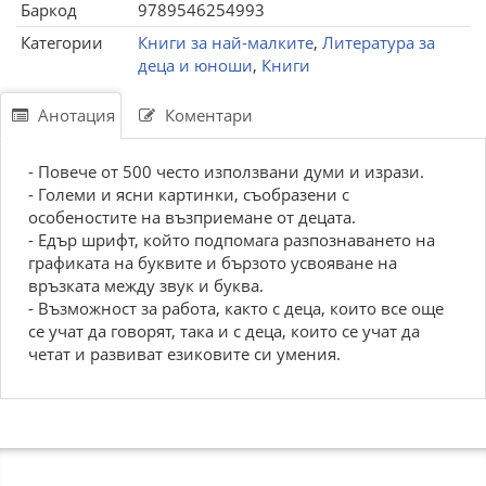
Баркод
9789546254993
Категории
Книги за най-малките
,
Литература за
деца и юноши
,
Книги
Анотация
Коментари
- Повече от 500 често използвани думи и изрази.
- Големи и ясни картинки, съобразени с
особеностите на възприемане от децата.
- Едър шрифт, който подпомага разпознаването на
графиката на буквите и бързото усвояване на
връзката между звук и буква.
- Възможност за работа, както с деца, които все още
се учат да говорят, така и с деца, които се учат да
четат и развиват езиковите си умения.