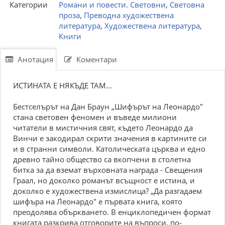
Категории
Романи и повести. Световни
,
Световна
проза
,
Преводна художествена
литература
,
Художествена литература
,
Книги
Анотация
Коментари
ИСТИНАТА Е НЯКЪДЕ ТАМ...
Бестселърът на Дан Браун „Шифърът на Леонардо"
стана световен феномен и въведе милиони
читатели в мистичния свят, където Леонардо да
Винчи е закодирал скрити значения в картините си
и в странни символи. Католическата църква и едно
древно тайно общество са вкопчени в столетна
битка за да вземат върховната награда - Свещения
Граал, но доколко романът всъщност е истина, и
доколко е художествена измислица? „Да разгадаем
шифъра на Леонардо" е първата книга, която
преодолява объркването. В енциклопедичен формат
книгата разкрива отговорите на въпроси, по-