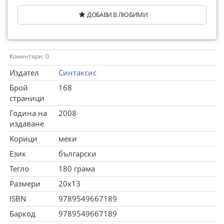
ДОБАВИ В ЛЮБИМИ
Коментари: 0
Издател
Синтаксис
Брой
168
страници
Година на
2008
издаване
Корици
меки
Език
български
Тегло
180 грама
Размери
20x13
ISBN
9789549667189
Баркод
9789549667189