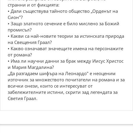
странни и от фикцията:
• Дали съществува тайното общество „Орденът на
Сион"?
• Защо златното сечение е било мислено за Божий
промисъл?
• Какви са най-новите теории за истинската природа
на Свещения Граал?
• Какво означават значещите имена на персонажите
от романа?
• Има ли научни данни за брак между Иисус Христос
и Мария Магдалина?
„Да разгадаем шифъра на Леонардо" е неоценим
източник за множеството почитатели на романа и за
всички онези, които се интересуват от
забележителните истини, скрити зад легендата за
Светия Граал.