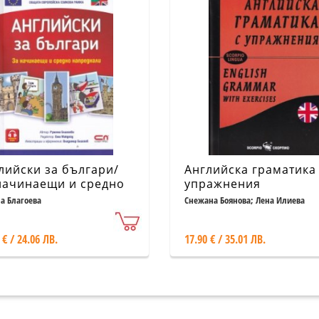
лийски за българи/
Английска граматика
начинаещи и средно
упражнения
реднали
а Благоева
Снежана Боянова; Лена Илиева
 € / 24.06 ЛВ.
17.90 € / 35.01 ЛВ.