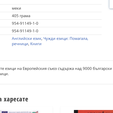
меки
405 грама
954-91149-1-0
954-91149-1-0
Английски език
,
Чужди езици: Помагала,
речници
,
Книги
те езици на Европейския съюз съдържа над 9000 български
зици.
а харесате