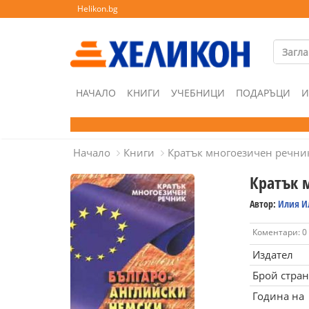
Helikon.bg
НАЧАЛО
КНИГИ
УЧЕБНИЦИ
ПОДАРЪЦИ
И
Начало
Книги
Кратък многоезичен речни
Кратък 
Автор:
Илия И
Коментари: 0
Издател
Брой стра
Година на