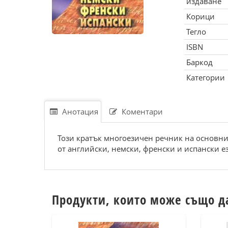
издаване
Корици
Тегло
ISBN
Баркод
Категории
Анотация
Коментари
Този кратък многоезичен речник на основни
от английски, немски, френски и испански е
Продукти, които може също д