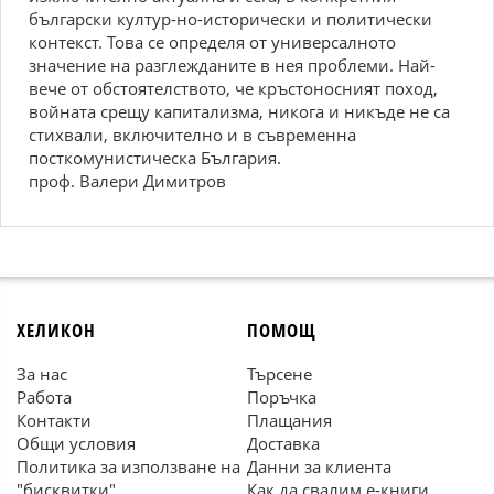
български култур-но-исторически и политически
контекст. Това се определя от универсалното
значение на разглежданите в нея проблеми. Най-
вече от обстоятелството, че кръстоносният поход,
войната срещу капитализма, никога и никъде не са
стихвали, включително и в съвременна
посткомунистическа България.
проф. Валери Димитров
ХЕЛИКОН
ПОМОЩ
За нас
Търсене
Работа
Поръчка
Контакти
Плащания
Общи условия
Доставка
Политика за използване на
Данни за клиента
"бисквитки"
Как да свалим е-книги