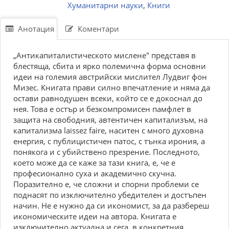
Хуманитарни науки
,
Книги
Анотация
Коментари
„Антикапиталистическото мислене" представя в
блестяща, сбита и ярко полемична форма основни
идеи на големия австрийски мислител Лудвиг фон
Мизес. Книгата прави силно впечатление и няма да
остави равнодушен всеки, който се е докоснал до
нея. Това е остър и безкомпромисен памфлет в
защита на свободния, автентичен капитализъм, на
капитализма laissez faire, наситен с много духовна
енергия, с публицистичен патос, с тънка ирония, а
понякога и с убийствено презрение. Последното,
което може да се каже за тази книга, е, че е
професионално суха и академично скучна.
Поразително е, че сложни и спорни проблеми се
поднасят по изключително убедителен и достъпен
начин. Не е нужно да си икономист, за да разбереш
икономическите идеи на автора. Книгата е
изключително актуална и сега, в конкретния