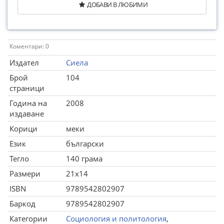
ДОБАВИ В ЛЮБИМИ
Коментари: 0
Издател
Сиела
Брой
104
страници
Година на
2008
издаване
Корици
меки
Език
български
Тегло
140 грама
Размери
21x14
ISBN
9789542802907
Баркод
9789542802907
Категории
Социология и политология
,