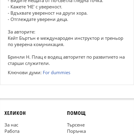
- Видите нещата от по-светла гледна точка.
- Кажете 'НЕ' с увереност.
- Вдъхвате увереност на други хора.
- Отглеждате уверени деца.
За авторите:
Кейт Бъртън е международен инструктор и треньор
по уверена комуникация.
Бринли Н. Плац е водещ авторитет по развитието на
старши служители.
Ключови думи:
For dummies
ХЕЛИКОН
ПОМОЩ
За нас
Търсене
Работа
Поръчка