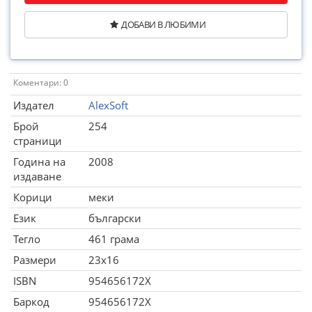
ДОБАВИ В ЛЮБИМИ
Коментари: 0
Издател
AlexSoft
Брой
254
страници
Година на
2008
издаване
Корици
меки
Език
български
Тегло
461 грама
Размери
23x16
ISBN
954656172X
Баркод
954656172X