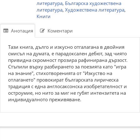
литература
,
Българска художествена
литература
,
Художествена литература
,
Книги
Анотация
Коментари
Тази книга, дълго и изкусно отгалагана в двойния
смисъл на думата, е парадоксален дебют, зад чиято
привидна скромност прозира рафинирана дързост.
Стъпили върху разбирането за поезията като "игра
на знание", стихотворенията от "Изкуство на
отлагането" провокират българската лирическа
традиция с една англосаксонска изобретателност и
остроумие, но нито за миг не губят интензитета на
индивидуалното преживяване.