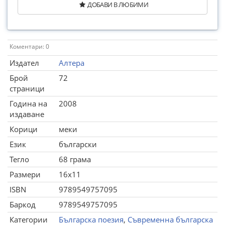
ДОБАВИ В ЛЮБИМИ
Коментари: 0
Издател
Алтера
Брой
72
страници
Година на
2008
издаване
Корици
меки
Език
български
Тегло
68 грама
Размери
16x11
ISBN
9789549757095
Баркод
9789549757095
Категории
Българска поезия
,
Съвременна българска