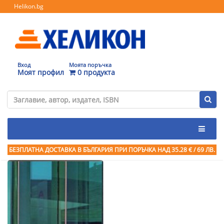
Helikon.bg
Вход
Моята поръчка
Моят профил
0 продукта
БЕЗПЛАТНА ДОСТАВКА В БЪЛГАРИЯ ПРИ ПОРЪЧКА
НАД 35.28 € / 69 ЛВ.