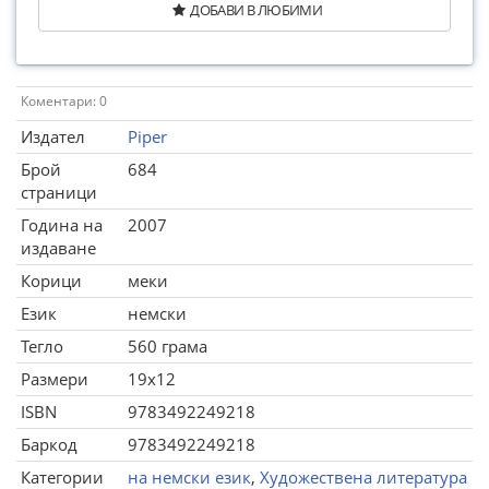
ДОБАВИ В ЛЮБИМИ
Коментари: 0
Издател
Piper
Брой
684
страници
Година на
2007
издаване
Корици
меки
Език
немски
Тегло
560 грама
Размери
19x12
ISBN
9783492249218
Баркод
9783492249218
Категории
на немски език
,
Художествена литература