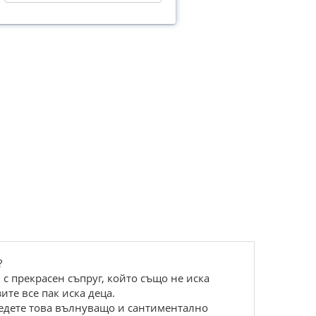
?
с прекрасен съпруг, който също не иска
ите все пак иска деца.
следете това вълнуващо и сантиментално