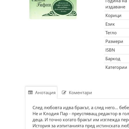
Година на
издаване
Корици
Език
Тегло
Размери
ISBN
Баркод
Категории
Анотация
Коментари
След любовта идва бракът, а след него... бе
Не и Клодия Пар - преуспяващ редактор в го
деца. И точно когато бракът им изглежда пер
История за изпитанията пред истинската люб