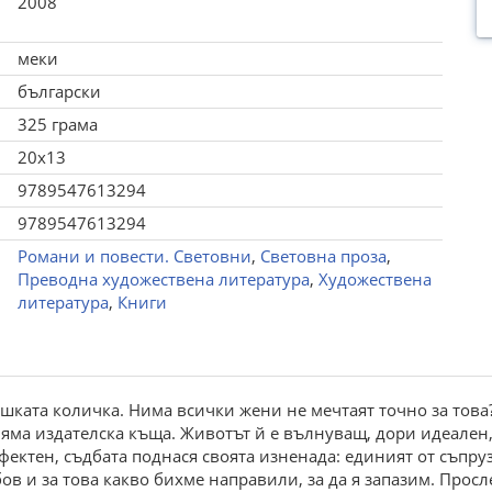
2008
меки
български
325 грама
20x13
9789547613294
9789547613294
Романи и повести. Световни
,
Световна проза
,
Преводна художествена литература
,
Художествена
литература
,
Книги
бешката количка. Нима всички жени не мечтаят точно за това
ляма издателска къща. Животът й е вълнуващ, дори идеален, 
фектен, съдбата поднася своята изненада: единият от съпруз
ов и за това какво бихме направили, за да я запазим. Про