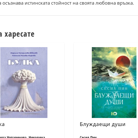
а осъзнава истинската стойност на своята любовна връзка.
а харесате
ка
Блуждаещи души
ла Чопаринова, Николина
Сесил Пин