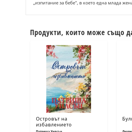
„изпитание за бебе", в което една млада жен
Продукти, които може също д
Островът на
Бул
избавлението
Патриша Уилсън
Людми