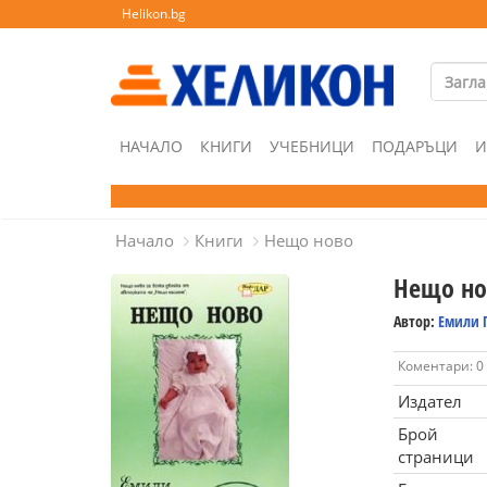
Helikon.bg
НАЧАЛО
КНИГИ
УЧЕБНИЦИ
ПОДАРЪЦИ
И
Начало
Книги
Нещо ново
Нещо но
Автор:
Емили 
Коментари: 0
Издател
Брой
страници