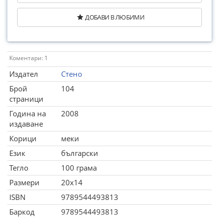
ДОБАВИ В ЛЮБИМИ
Коментари: 1
Издател
Стено
Брой
104
страници
Година на
2008
издаване
Корици
меки
Език
български
Тегло
100 грама
Размери
20x14
ISBN
9789544493813
Баркод
9789544493813