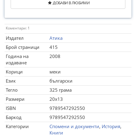
ДОБАВИ В ЛЮБИМИ
Коментари: 1
Издател
Атика
Брой страници
415
Година на
2008
издаване
Корици
меки
Език
български
Тегло
325 грама
Размери
20x13
ISBN
9789547292550
Баркод
9789547292550
Категории
Спомени и документи
,
История
,
Книги