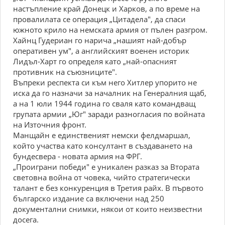
настъпление край Донецк и Харков, а по време на
провалилата се операция „Цитадела", да спаси
южното крило на немската армия от пълен разгром.
Хайнц Гудериан го нарича „нашият най-добър
оперативен ум", а английският военен историк
Лидъл-Харт го определя като „най-опасният
противник на съюзниците".
Въпреки респекта си към него Хитлер упорито не
иска да го назначи за началник на Генералния щаб,
а на 1 юли 1944 година го сваля като командващ
групата армии „Юг" заради разногласия по войната
на Източния фронт.
Манщайн е единственият немски фелдмаршал,
който участва като консултант в създаването на
бундесвера - новата армия на ФРГ.
„Проиграни победи" е уникален разказ за Втората
световна война от човека, чийто стратегически
талант е без конкуренция в Третия райх. В първото
българско издание са включени над 250
документални снимки, някои от които неизвестни
досега.