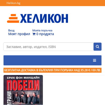
Helikon.bg
Вход
Моята поръчка
Моят профил
0 продукта
БЕЗПЛАТНА ДОСТАВКА В БЪЛГАРИЯ ПРИ ПОРЪЧКА
НАД 35.28 € / 69 ЛВ.