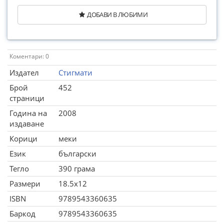
ДОБАВИ В ЛЮБИМИ
Коментари: 0
Издател
Стигмати
Брой
452
страници
Година на
2008
издаване
Корици
меки
Език
български
Тегло
390 грама
Размери
18.5x12
ISBN
9789543360635
Баркод
9789543360635