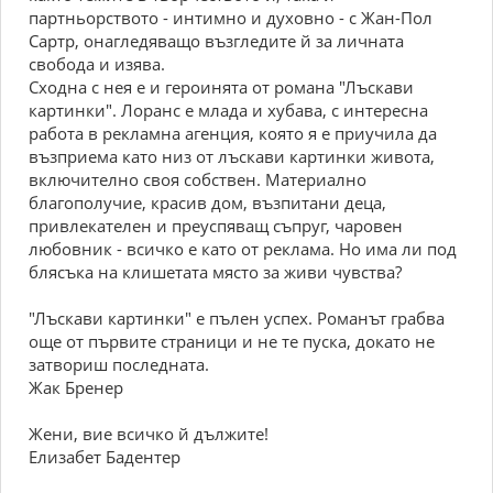
партньорството - интимно и духовно - с Жан-Пол
Сартр, онагледяващо възгледите й за личната
свобода и изява.
Сходна с нея е и героинята от романа "Лъскави
картинки". Лоранс е млада и хубава, с интересна
работа в рекламна агенция, която я е приучила да
възприема като низ от лъскави картинки живота,
включително своя собствен. Материално
благополучие, красив дом, възпитани деца,
привлекателен и преуспяващ съпруг, чаровен
любовник - всичко е като от реклама. Но има ли под
блясъка на клишетата място за живи чувства?
"Лъскави картинки" е пълен успех. Романът грабва
още от първите страници и не те пуска, докато не
затвориш последната.
Жак Бренер
Жени, вие всичко й дължите!
Елизабет Бадентер