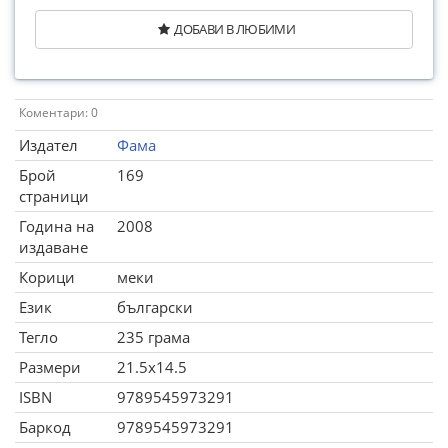
ДОБАВИ В ЛЮБИМИ
Коментари: 0
Издател
Фама
Брой
169
страници
Година на
2008
издаване
Корици
меки
Език
български
Тегло
235 грама
Размери
21.5x14.5
ISBN
9789545973291
Баркод
9789545973291