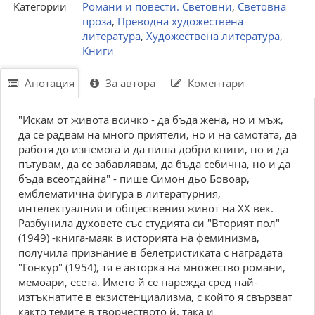
Категории
Романи и повести. Световни
,
Световна
проза
,
Преводна художествена
литература
,
Художествена литература
,
Книги
Анотация
За автора
Коментари
"Искам от живота всичко - да бъда жена, но и мъж,
да се радвам на много приятели, но и на самотата, да
работя до изнемога и да пиша добри книги, но и да
пътувам, да се забавлявам, да бъда себична, но и да
бъда всеотдайна" - пише Симон дьо Бовоар,
емблематична фигура в литературния,
интелектуалния и обществения живот на XX век.
Разбунила духовете със студията си "Вторият пол"
(1949) -книга-маяк в историята на феминизма,
получила признание в белетристиката с наградата
"Гонкур" (1954), тя е авторка на множество романи,
мемоари, есета. Името й се нарежда сред най-
изтъкнатите в екзистенциализма, с който я свързват
както темите в творчеството й, така и