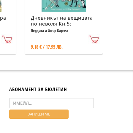
ора
Дневникът на вещицата
по неволя Кн.5:
Сценична треска
Пердита и Онър Каргил
9.18 € / 17.95 ЛВ.
АБОНАМЕНТ ЗА БЮЛЕТИН