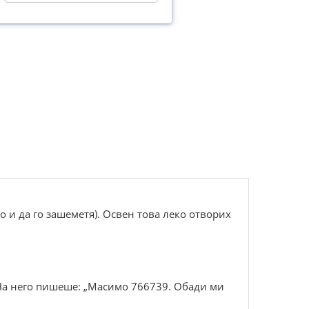
го и да го зашеметя). Освен това леко отворих
. На него пишеше: „Масимо 766739. Обади ми