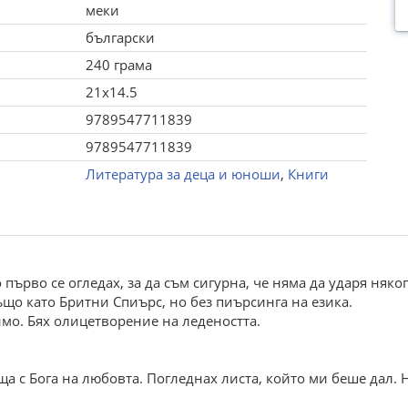
меки
български
240 грама
21x14.5
9789547711839
9789547711839
Литература за деца и юноши
,
Книги
първо се огледах, за да съм сигурна, че няма да ударя няко
ъщо като Бритни Спиърс, но без пиърсинга на езика.
мо. Бях олицетворение на ледеността.
еща с Бога на любовта. Погледнах листа, който ми беше дал