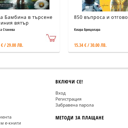
а Бамбина в търсене
850 въпроса и отгов
синия вятър
а Станева
Киара Брицолара
 € / 29.00 ЛВ.
15.34 € / 30.00 ЛВ.
ВКЛЮЧИ СЕ!
Вход
Регистрация
Забравена парола
иента
МЕТОДИ ЗА ПЛАЩАНЕ
им е-книги