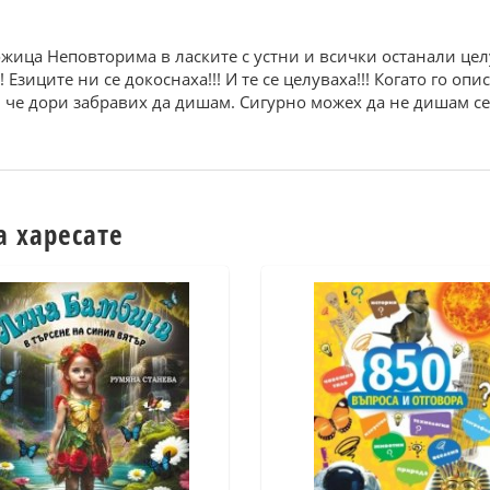
спожица Неповторима в ласките с устни и всички останали цел
! Eзиците ни се докоснаха!!! И те се целуваха!!! Когато го о
, че дори забравих да дишам. Сигурно можех да не дишам с
а харесате