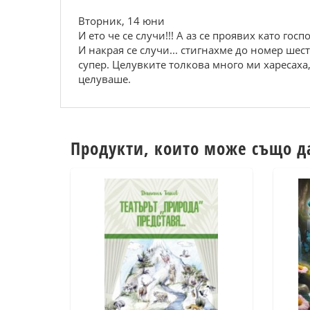
Вторник, 14 юни
И ето че се случи!!! А аз се проявих като го
И накрая се случи... стигнахме до номер шест
супер. Целувките толкова много ми харесаха
целуваше.
Продукти, които може също д