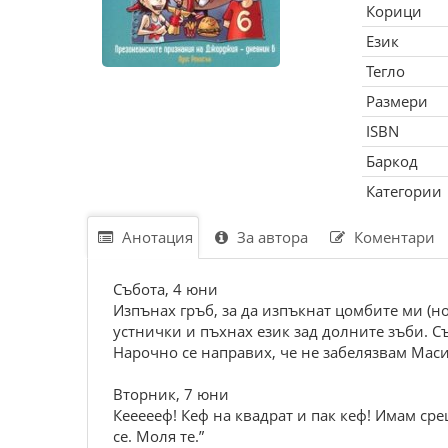
Корици
Език
Тегло
Размери
ISBN
Баркод
Категории
Анотация
За автора
Коментари
Събота, 4 юни
Изпънах гръб, за да изпъкнат цомбите ми (но 
устнички и пъхнах език зад долните зъби. С
Нарочно се направих, че не забелязвам Маси
Вторник, 7 юни
Кеееееф! Кеф на квадрат и пак кеф! Имам ср
се. Моля те.”