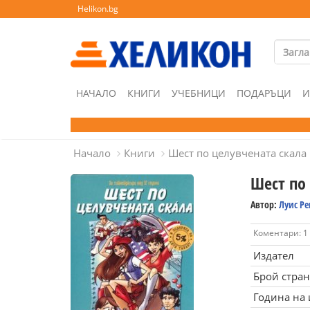
Helikon.bg
НАЧАЛО
КНИГИ
УЧЕБНИЦИ
ПОДАРЪЦИ
И
Начало
Книги
Шест по целувчената скала
Шест по
Автор:
Луис Р
Коментари: 1
Издател
Брой стра
Година на