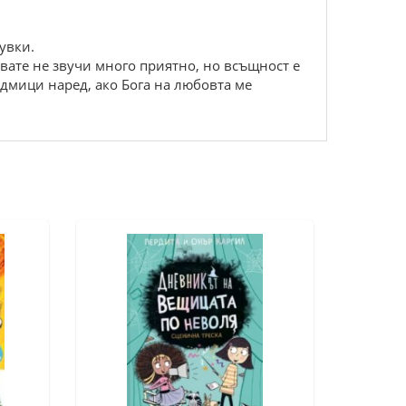
увки.
писвате не звучи много приятно, но всъщност е
едмици наред, ако Бога на любовта ме