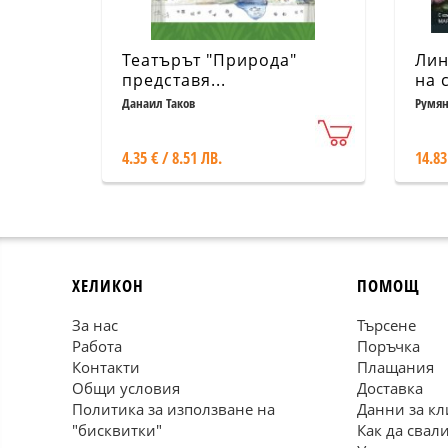
Театърът "Природа"
Лин
представя...
на 
Данаил Таков
Румян
4.35 € / 8.51 ЛВ.
14.83
ХЕЛИКОН
ПОМОЩ
За нас
Търсене
Работа
Поръчка
Контакти
Плащания
Общи условия
Доставка
Политика за използване на
Данни за кл
"бисквитки"
Как да свал