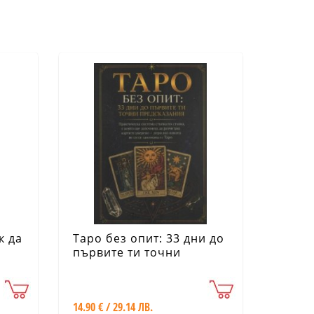
к да
Таро без опит: 33 дни до
а
първите ти точни
ния
предсказания
14.90 € / 29.14 ЛВ.