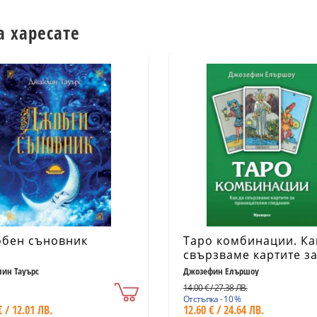
а харесате
бен съновник
Таро комбинации. Ка
свързваме картите з
проницателни гледа
ин Тауърс
Джозефин Елършоу
14.00 € / 27.38 ЛВ.
Отстъпка - 10 %
€ / 12.01 ЛВ.
12.60 € / 24.64 ЛВ.