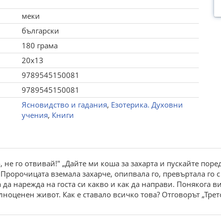
меки
български
180 грама
20x13
9789545150081
9789545150081
Ясновидство и гадания
,
Езотерика. Духовни
учения
,
Книги
, не го отвивай!" „Дайте ми коша за захарта и пускайте поре
 Пророчицата вземала захарче, опипвала го, превъртала го с
 да нарежда на госта си какво и как да направи. Понякога 
лноценен живот. Как е ставало всичко това? Отговорът „Трет