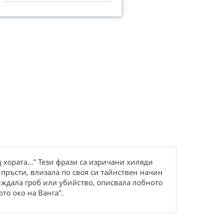
д хората..." Тези фрази са изричани хиляди
 пръсти, влизала по своя си тайнствен начин
виждала гроб или убийство, описвала лобното
ото око на Ванга".