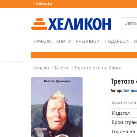
Helikon.bg
НАЧАЛО
КНИГИ
УЧЕБНИЦИ
ПОДАРЪЦИ
И
Начало
Книги
Третото око на Ванга
Третото 
Автор:
Светль
Коментари: 0
Издател
Брой стра
Година на