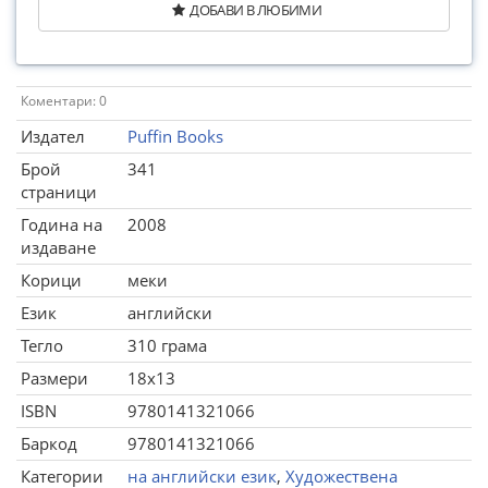
ДОБАВИ В ЛЮБИМИ
Коментари: 0
Издател
Puffin Books
Брой
341
страници
Година на
2008
издаване
Корици
меки
Език
английски
Тегло
310 грама
Размери
18x13
ISBN
9780141321066
Баркод
9780141321066
Категории
на английски език
,
Художествена