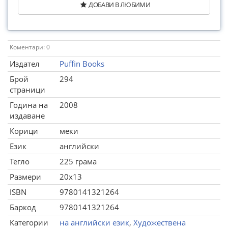
ДОБАВИ В ЛЮБИМИ
Коментари: 0
Издател
Puffin Books
Брой
294
страници
Година на
2008
издаване
Корици
меки
Език
английски
Тегло
225 грама
Размери
20x13
ISBN
9780141321264
Баркод
9780141321264
Категории
на английски език
,
Художествена