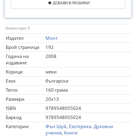
ДОБАВИ В ЛЮБИМИ
Коментари: 0
Издател
Монт
Брой страници
192
Година на
2008
издаване
Корици
меки
Език
български
Тегло
160 грама
Размери
20x13
ISBN
9789548055024
Баркод
9789548055024
Категории
Фън Шуй
,
Езотерика. Духовни
учения
,
Книги