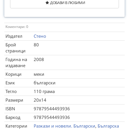
ДОБАВИ В ЛЮБИМИ
Коментари: 0
Издател
Стено
Брой
80
страници
Година на
2008
издаване
Корици
меки
Език
български
Тегло
110 грама
Размери
20x14
ISBN
97879544493936
Баркод
97879544493936
Категории
Разкази и новели. Български
,
Българска