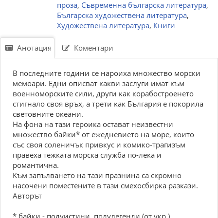
проза
,
Съвременна българска литература
,
Българска художествена литература
,
Художествена литература
,
Книги
Анотация
Коментари
В последните години се нароиха множество морски
мемоари. Едни описват какви заслуги имат към
военноморските сили, други как корабостроенето
стигнало своя връх, а трети как България е покорила
световните океани.
На фона на тази героика остават неизвестни
множество байки* от ежедневието на море, които
със своя соленичък привкус и комико-трагизъм
правеха тежката морска служба по-лека и
романтична.
Към запълването на тази празнина са скромно
насочени поместените в тази смехосбирка разкази.
Авторът
* байки - полуистини, полулегенди (от укр.)