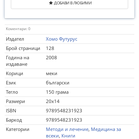
ДОБАВИ В ЛЮБИМИ
Коментари: 0
Издател
Хомо Футурус
Брой страници
128
Година на
2008
издаване
Корици
меки
Език
български
Тегло
150 грама
Размери
20x14
ISBN
9789548231923
Баркод
9789548231923
Категории
Методи и лечение
,
Медицина за
всеки
,
Книги