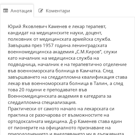
Анотация
Коментари
Юрий Яковлевич Каменев е лекар терапевт,
кандидат на медицинските науки, доцент,
полковник от медицинската армейска служба.
Завършва през 1957 година ленинградската
военномедицинска академия „С.М.Киров“, служи
като началник на медицинска служба на
подводница, началник е на терапевтично отделение
във военноморската болница в Камчатка. След
завършването на следдипломна квалификация става
лекар във военноморската болница в Талин, а след
това 20 години е преподавател във
Военномедицинската академия в катедрата за
следдипломна специализация.
Практически от самото начало на лекарската си
практика се разочарова от възможностите на
ортодоксалната медицина. Д-р Каменев става един
от пионерите на официалното признаване на
природолчението и внедряването му в държавната