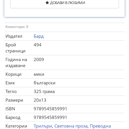
ДОБАВИ В ЛЮБИМИ
Коментари: 0
Издател
Бард
Брой
494
страници
Година на
2009
издаване
Корици
меки
Език
български
Тегло
325 грама
Размери
20x13
ISBN
9789545859991
Баркод
9789545859991
Категории
Трилъри
,
Световна проза
,
Преводна