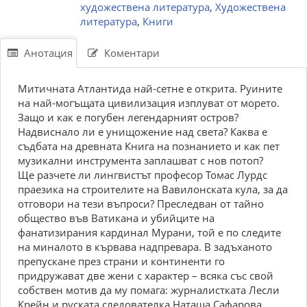
художествена литература
,
Художествена
литература
,
Книги
Анотация
Коментари
Митичната Атлантида най-сетне е открита. Руините
на най-могъщата цивилизация изплуват от морето.
Защо и как е погубен легендарният остров?
Надвиснало ли е унищожение над света? Каква е
съдбата на древната Книга на познанието и как пет
музикални инструмента заплашват с нов потоп?
Ще разчете ли лингвистът професор Томас Лурдс
праезика на строителите на Вавилонската кула, за да
отговори на тези въпроси? Преследван от тайно
общество във Ватикана и убийците на
фанатизирания кардинал Мурани, той е по следите
на миналото в кървава надпревара. В задъханото
препускане през страни и континенти го
придружават две жени с характер – всяка със свой
собствен мотив да му помага: журналистката Лесли
Крейн и руската следователка Наташа Сафарова.