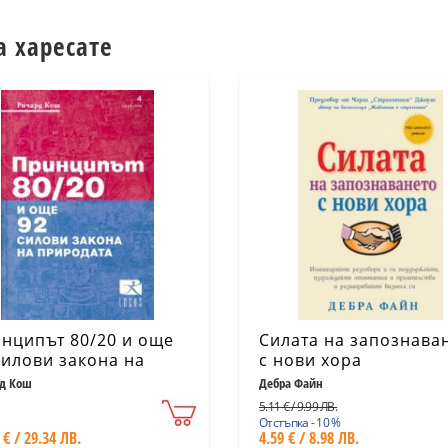
а харесате
нципът 80/20 и още
Силата на запознава
силови закона на
с нови хора
родата
д Кош
Дебра Файн
5.11 € / 9.99 ЛВ.
Отстъпка - 10 %
 € / 29.34 ЛВ.
4.59 € / 8.98 ЛВ.