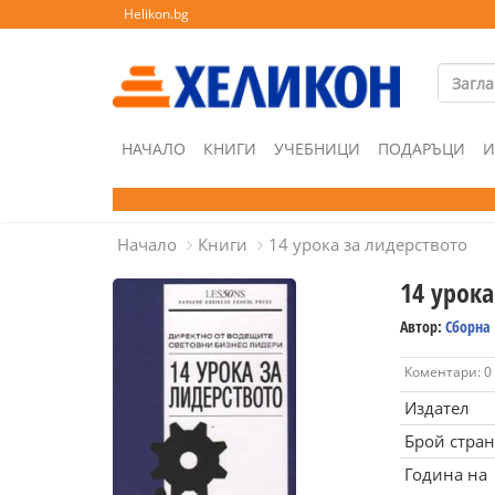
Helikon.bg
НАЧАЛО
КНИГИ
УЧЕБНИЦИ
ПОДАРЪЦИ
И
Начало
Книги
14 урока за лидерството
14 урока
Автор:
Сборна
Коментари: 0
Издател
Брой стра
Година на