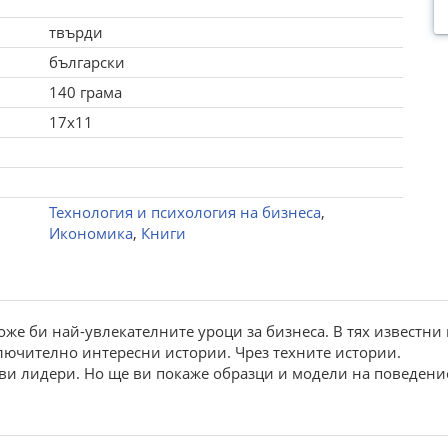
твърди
български
140 грама
17x11
Технология и психология на бизнеса
,
Икономика
,
Книги
може би най-увлекателните уроци за бизнеса. В тях известн
зключително интересни истории. Чрез техните истории.
ави лидери. Но ще ви покаже образци и модели на поведени