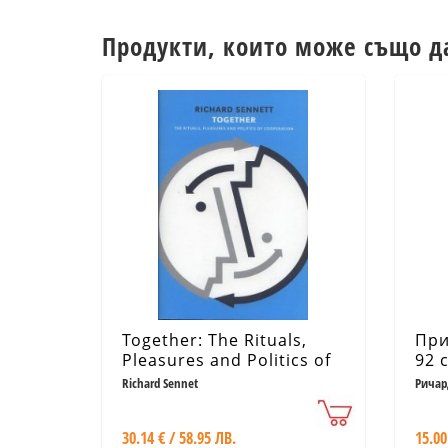
Продукти, които може също д
Together: The Rituals,
При
Pleasures and Politics of
92 
Cooperation
при
Richard Sennet
Ричар
30.14 € / 58.95 ЛВ.
15.00