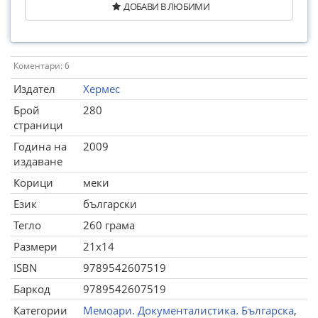
ДОБАВИ В ЛЮБИМИ
Коментари: 6
Издател
Хермес
Брой
280
страници
Година на
2009
издаване
Корици
меки
Език
български
Тегло
260 грама
Размери
21x14
ISBN
9789542607519
Баркод
9789542607519
Категории
Мемоари. Документалистика. Българска
,