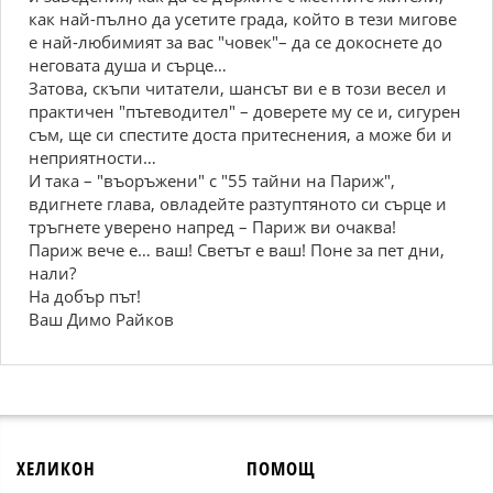
как най-пълно да усетите града, който в тези мигове
е най-любимият за вас "човек"– да се докоснете до
неговата душа и сърце…
Затова, скъпи читатели, шансът ви е в този весел и
практичен "пътеводител" – доверете му се и, сигурен
съм, ще си спестите доста притеснения, а може би и
неприятности…
И така – "въоръжени" с "55 тайни на Париж",
вдигнете глава, овладейте разтуптяното си сърце и
тръгнете уверено напред – Париж ви очаква!
Париж вече е… ваш! Светът е ваш! Поне за пет дни,
нали?
На добър път!
Ваш Димо Райков
ХЕЛИКОН
ПОМОЩ