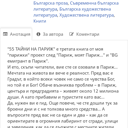
Българска проза
,
Съвременна българска
литература
,
Българска художествена
литература
,
Художествена литература
,
Книги
Анотация
За автора
Коментари
"55 ТАЙНИ НА ПАРИЖ" е третата книга от моя
"парижки" проект след "Париж, моят Париж…" и "BG
eмигрант в Париж".
И ето, скъпи читатели, вие сте се озовали в Париж…
Мечтата на живота ви вече е реалност. Пред вас е
Градът, в който всеки човек не само се чувства Бог,
но той е и Бог! Обаче възниква проблем – в Париж,
центъра и предградията – живеят около 12 милиона
души. А като прибавим и туристите като вас…
Да, нужен ви е гид. Още повече, че сте дошли тук за
броени дни и с не толкова много средства… А
въпросите пред вас не са един и два – как да се
ориентирате в огромния лабиринт от сгради, улици
и заведения, как да се държите с местните жители,