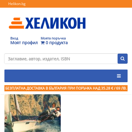
Helikon.bg
Вход
Моята поръчка
Моят профил
0 продукта
БЕЗПЛАТНА ДОСТАВКА В БЪЛГАРИЯ ПРИ ПОРЪЧКА
НАД 35.28 € / 69 ЛВ.