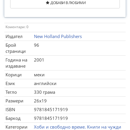
ДОБАВИ В ЛЮБИМИ
Коментари: 0
Издател
New Holland Publishers
Брой
96
страници
Година на
2001
издаване
Корици
меки
Език
английски
Тегло
330 грама
Размери
26x19
ISBN
9781845171919
Баркод
9781845171919
Категории
Хоби и свободно време. Книги на чужди