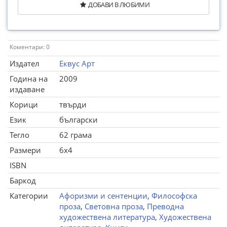
ДОБАВИ В ЛЮБИМИ
Коментари: 0
Издател
Еквус Арт
Година на
2009
издаване
Корици
твърди
Език
български
Тегло
62 грама
Размери
6x4
ISBN
Баркод
Категории
Афоризми и сентенции
,
Философска
проза
,
Световна проза
,
Преводна
художествена литература
,
Художествена