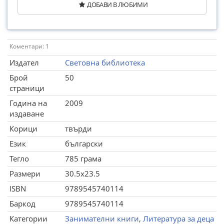
ДОБАВИ В ЛЮБИМИ
Коментари: 1
Издател
Световна библиотека
Брой
50
страници
Година на
2009
издаване
Корици
твърди
Език
български
Тегло
785 грама
Размери
30.5x23.5
ISBN
9789545740114
Баркод
9789545740114
Категории
Занимателни книги
,
Литература за деца