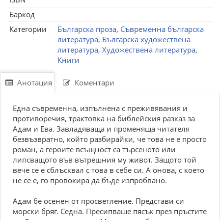
Баркод
Категории
Българска проза
,
Съвременна българска
литература
,
Българска художествена
литература
,
Художествена литература
,
Книги
Анотация
Коментари
Една съвременна, изпълнена с преживявания и
противоречия, трактовка на библейския разказ за
Адам и Ева. Завладяваща и променяща читателя
безвъзвратно, който разбирайки, че това не е просто
роман, а героите всъщност са търсеното или
липсващото във вътрешния му живот. Защото той
вече се е сблъсквал с това в себе си. А онова, с което
не се е, го провокира да бъде изпробвано.
Адам бе осенен от просветление. Представи си
морски бряг. Седна. Пресипваше пясък през пръстите