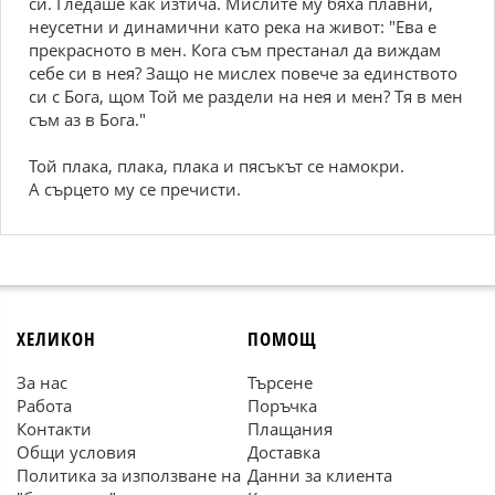
си. Гледаше как изтича. Мислите му бяха плавни,
неусетни и динамични като река на живот: "Ева е
прекрасното в мен. Кога съм престанал да виждам
себе си в нея? Защо не мислех повече за единството
си с Бога, щом Той ме раздели на нея и мен? Тя в мен
съм аз в Бога."
Той плака, плака, плака и пясъкът се намокри.
А сърцето му се пречисти.
ХЕЛИКОН
ПОМОЩ
За нас
Търсене
Работа
Поръчка
Контакти
Плащания
Общи условия
Доставка
Политика за използване на
Данни за клиента