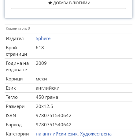
ДОБАВИ В ЛЮБИМИ
Коментари: 0
Издател
Sphere
Брой
618
страници
Година на
2009
издаване
Корици
меки
Език
английски
Тегло
450 грама
Размери
20x12.5
ISBN
9780751540642
Баркод
9780751540642
Категории
на английски език
,
Художествена