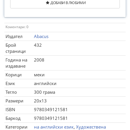
ДОБАВИ В ЛЮБИМИ
Коментари: 0
Издател
Abacus
Брой
432
страници
Година на
2008
издаване
Корици
меки
Език
английски
Тегло
300 грама
Размери
20x13
ISBN
9780349121581
Баркод
9780349121581
Категории
на английски език
,
Художествена