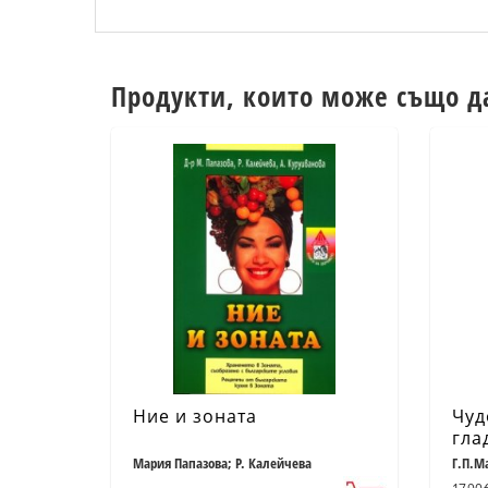
Продукти, които може също д
Ние и зоната
Чуд
гла
Енц
Мария Папазова; Р. Калейчева
Г.П.М
пра