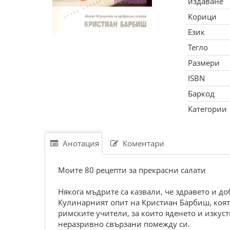
издаване
Корици
Език
Тегло
Размери
ISBN
Баркод
Категории
Анотация
Коментари
Моите 80 рецепти за прекрасни салати
Някога мъдрите са казвали, че здравето и д
Кулинарният опит на Кристиан Барбиш, която
римските учители, за които яденето и изкуст
неразривно свързани помежду си.