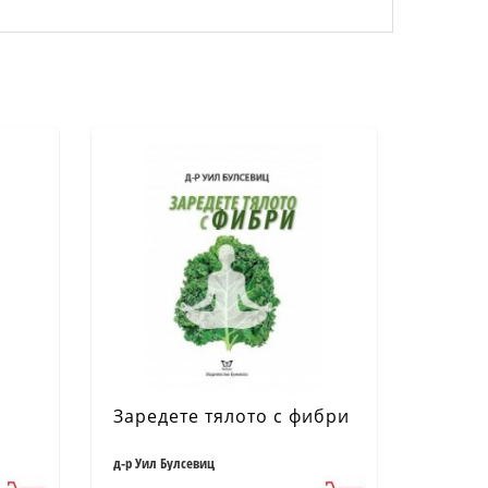
Заредете тялото с фибри
д-р Уил Булсевиц