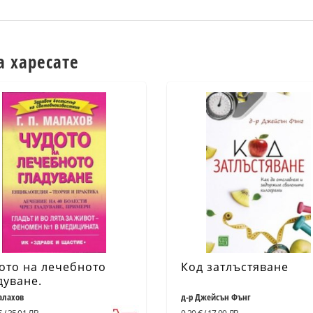
а харесате
ото на лечебното
Код затлъстяване
дуване.
иклопедия - теория и
алахов
д-р Джейсън Фънг
ктика