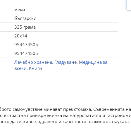
меки
български
335 грама
20x14
954474505
954474505
Лечебно хранене. Гладуване
,
Медицина за
всеки
,
Книги
оброто самочувствие минават през стомаха. Съвременната н
 е страстна привърженичка на натуропатията и гастрономия
вото да се живее, здравето и качеството на живота, науката