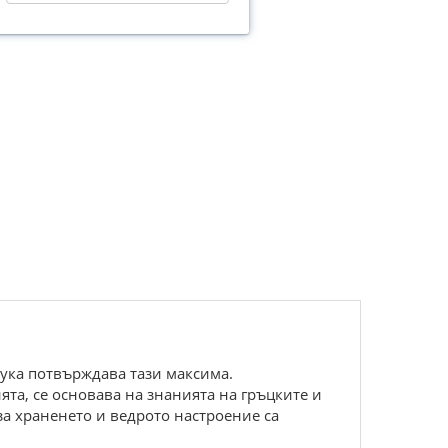
аука потвърждава тази максима.
та, се основава на знанията на гръцките и
 за храненето и ведрото настроение са