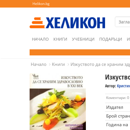
Helikon.bg
НАЧАЛО
КНИГИ
УЧЕБНИЦИ
ПОДАРЪЦИ
И
Начало
Книги
Изкуството да се храним зд
Изкуство
Автор:
Кристи
Коментари: 0
Издател
Брой стра
Година на