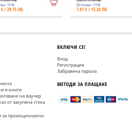
 / 35.01 ЛВ.
9.20 € / 17.99 ЛВ.
ка - 15 %
Отстъпка - 15 %
 € / 29.75 ЛВ.
7.81 € / 15.28 ЛВ.
ВКЛЮЧИ СЕ!
Вход
Регистрация
Забравена парола
иента
МЕТОДИ ЗА ПЛАЩАНЕ
им е-книги
ползване на ваучер
каз от закупена стока
 за промоционални