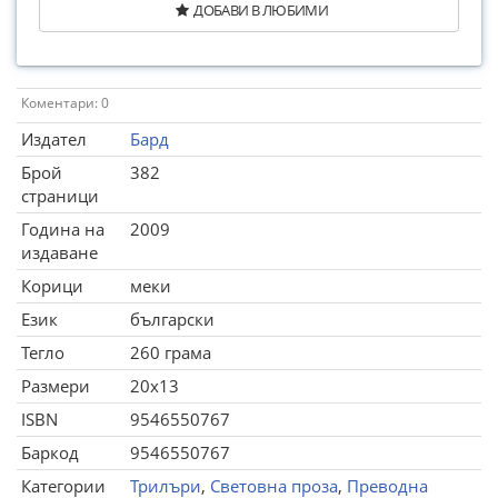
ДОБАВИ В ЛЮБИМИ
Коментари: 0
Издател
Бард
Брой
382
страници
Година на
2009
издаване
Корици
меки
Език
български
Тегло
260 грама
Размери
20x13
ISBN
9546550767
Баркод
9546550767
Категории
Трилъри
,
Световна проза
,
Преводна