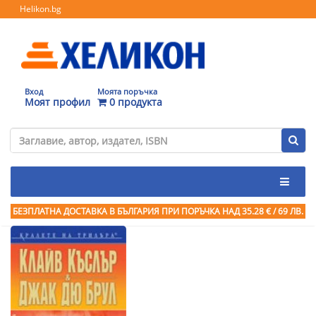
Helikon.bg
Вход
Моята поръчка
Моят профил
0 продукта
БЕЗПЛАТНА ДОСТАВКА В БЪЛГАРИЯ ПРИ ПОРЪЧКА
НАД 35.28 € / 69 ЛВ.