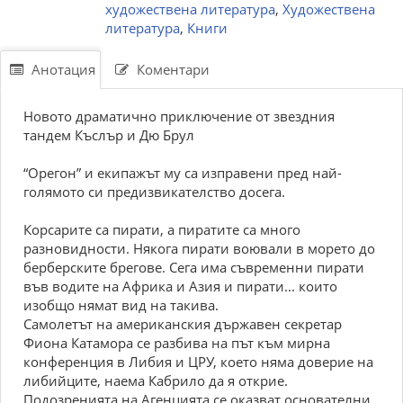
художествена литература
,
Художествена
литература
,
Книги
Анотация
Коментари
Новото драматично приключение от звездния
тандем Къслър и Дю Брул
“Орегон” и екипажът му са изправени пред най-
голямото си предизвикателство досега.
Корсарите са пирати, а пиратите са много
разновидности. Някога пирати воювали в морето до
берберските брегове. Сега има съвременни пирати
във водите на Африка и Азия и пирати... които
изобщо нямат вид на такива.
Самолетът на американския държавен секретар
Фиона Катамора се разбива на път към мирна
конференция в Либия и ЦРУ, което няма доверие на
либийците, наема Кабрило да я открие.
Подозренията на Агенцията се оказват основателни.