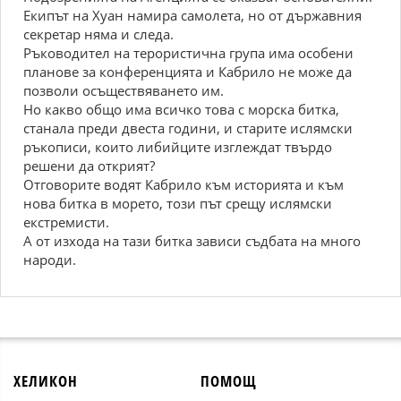
Екипът на Хуан намира самолета, но от държавния
секретар няма и следа.
Ръководител на терористична група има особени
планове за конференцията и Кабрило не може да
позволи осъществяването им.
Но какво общо има всичко това с морска битка,
станала преди двеста години, и старите ислямски
ръкописи, които либийците изглеждат твърдо
решени да открият?
Отговорите водят Кабрило към историята и към
нова битка в морето, този път срещу ислямски
екстремисти.
А от изхода на тази битка зависи съдбата на много
народи.
ХЕЛИКОН
ПОМОЩ