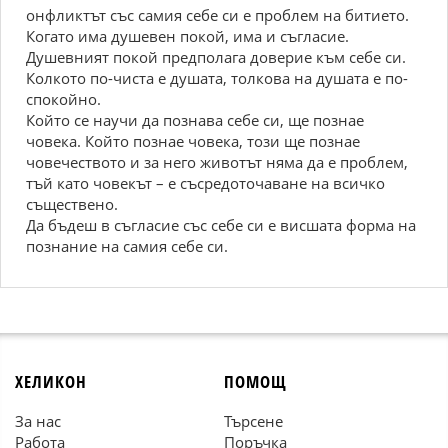
онфликтът със самия себе си е проблем на битието.
Когато има душевен покой, има и съгласие.
Душевният покой предполага доверие към себе си.
Колкото по-чиста е душата, толкова на душата е по-
спокойно.
Който се научи да познава себе си, ще познае
човека. Който познае човека, този ще познае
човечеството и за него животът няма да е проблем,
тъй като човекът – е съсредоточаване на всичко
съществено.
Да бъдеш в съгласие със себе си е висшата форма на
познание на самия себе си.
ХЕЛИКОН
ПОМОЩ
За нас
Търсене
Работа
Поръчка