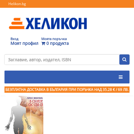
Helikon.bg
Вход
Моята поръчка
Моят профил
0 продукта
БЕЗПЛАТНА ДОСТАВКА В БЪЛГАРИЯ ПРИ ПОРЪЧКА
НАД 35.28 € / 69 ЛВ.