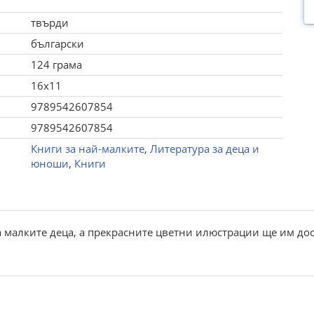
твърди
български
124 грама
16x11
9789542607854
9789542607854
Книги за най-малките
,
Литература за деца и
юноши
,
Книги
а малките деца, а прекрасните цветни илюстрации ще им до