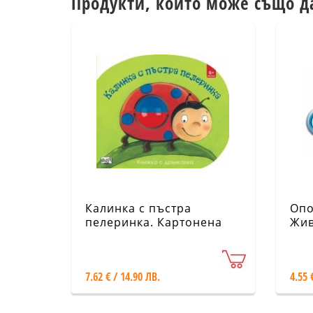
Продукти, които може също д
Калинка с пъстра
Опо
пелеринка. Картонена
Жив
книжка с дрънкалка
7.62 € / 14.90 ЛВ.
4.55 