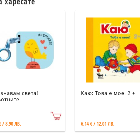
а харесате
знавам света!
Каю: Това е мое! 2 +
отните
€ / 8.90 ЛВ.
6.14 € / 12.01 ЛВ.