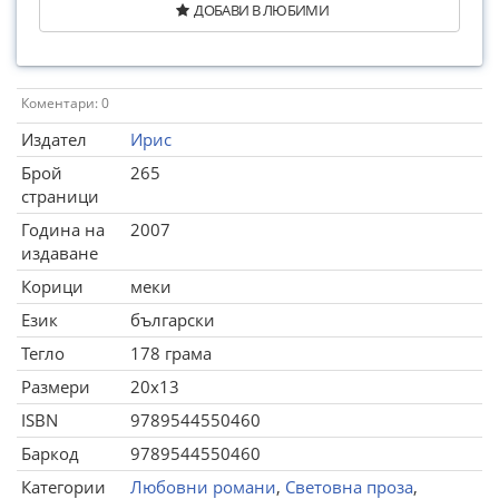
ДОБАВИ В ЛЮБИМИ
Коментари: 0
Издател
Ирис
Брой
265
страници
Година на
2007
издаване
Корици
меки
Език
български
Тегло
178 грама
Размери
20x13
ISBN
9789544550460
Баркод
9789544550460
Категории
Любовни романи
,
Световна проза
,