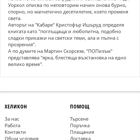
Уорхол описва по неповторим начин онова бурно,
спорно, но магнетично десетилетие, което променя
света.
Авторът на "Кабаре" Кристофър Ишъруд определя
книгата като "поглъщаща и любопитна, подобно
сладки приказки на светски теми, ала и пълна с
прозрения".
А по думите на Мартин Скорсезе, "ПОПизъм"
представлява "ярка, блестяща възстановка на едно
велико време".
ХЕЛИКОН
ПОМОЩ
За нас
Търсене
Работа
Поръчка
Контакти
Плащания
Общи условия
Доставка