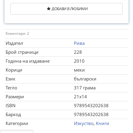
ДОБАВИ В ЛЮБИМИ
Коментари: 2
Издател
Рива
Брой страници
228
Година на издаване
2010
Корици
меки
Език
български
Тегло
317 грама
Размери
21x14
ISBN
9789543202638
Баркод
9789543202638
Категории
Изкуство
,
Книги