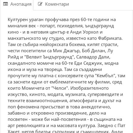
Анотация
Коментари
Културен ураган профучава през 60-те години на
миналия век - попарт, психеделия, ъндърграунд
кино - и в неговия център е Анди Уорхол и
манхатънското му студио, известно като Фабриката.
Там се събира нюйоркската бохема, кипят страсти,
чести посетители са Мик Джагър, Боб Дилан, Лу
Рийд и "Велвит Ъндърграунд", Салвадор Дали,
скандалното момиче на 60-те Еди Седжуик, модна
икона и муза на твореца. Там са създадени
прочутите му платна с консервите супа "Кембъл", там
са заснети едни от емблематичните му филми, сред
които Момичета от "Челси". Изобразителното
изкуство, киното, модата, музиката, суперзвездите и
техните взаимоотношения, атмосферата и духът на
поп феномена присъстват в това анекдотично,
забавно и откровено произведение, дело на
посветен - може би най-посветения - в същината на
арт революцията и на масовата култура. Заедно с Пат
Хакет, негов близък сътрудник и съмишленик, Анди