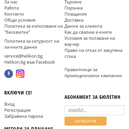
За нас
Търсене
Работа
Поръчка
Контакти
Плащания
Общи условия
Доставка
Политика за използване на
Данни за клиента
"бисквитки"
Как да свалим е-книги
Условия за ползване на
Политика за сигурност на
ваучер
личните данни
Право на отказ от закупена
service@helikon.bg
стока
Helikon.bg във Facebook
Правилници за
промоционални кампании
ВКЛЮЧИ СЕ!
АБОНАМЕНТ ЗА БЮЛЕТИН
Вход
Регистрация
Забравена парола
МЕТОДИ ЗА ПЛАЩАНЕ