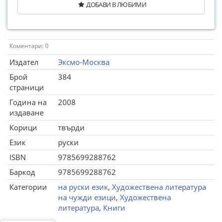
ДОБАВИ В ЛЮБИМИ
Коментари: 0
Издател
Эксмо-Москва
Брой
384
страници
Година на
2008
издаване
Корици
твърди
Език
руски
ISBN
9785699288762
Баркод
9785699288762
Категории
на руски език
,
Художествена литература
на чужди езици
,
Художествена
литература
,
Книги