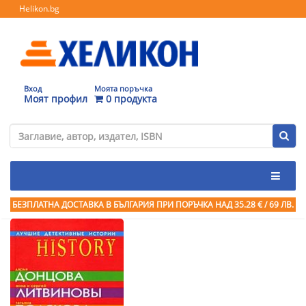
Helikon.bg
Вход
Моята поръчка
Моят профил
0 продукта
БЕЗПЛАТНА ДОСТАВКА В БЪЛГАРИЯ ПРИ ПОРЪЧКА
НАД 35.28 € / 69 ЛВ.