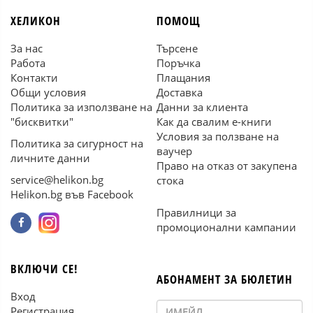
ХЕЛИКОН
ПОМОЩ
За нас
Търсене
Работа
Поръчка
Контакти
Плащания
Общи условия
Доставка
Политика за използване на
Данни за клиента
"бисквитки"
Как да свалим е-книги
Условия за ползване на
Политика за сигурност на
ваучер
личните данни
Право на отказ от закупена
service@helikon.bg
стока
Helikon.bg във Facebook
Правилници за
промоционални кампании
ВКЛЮЧИ СЕ!
АБОНАМЕНТ ЗА БЮЛЕТИН
Вход
Регистрация