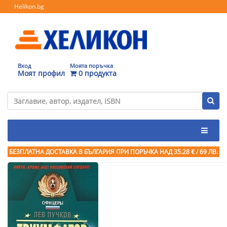
Helikon.bg
Вход
Моята поръчка
Моят профил
0 продукта
БЕЗПЛАТНА ДОСТАВКА В БЪЛГАРИЯ ПРИ ПОРЪЧКА
НАД 35.28 € / 69 ЛВ.