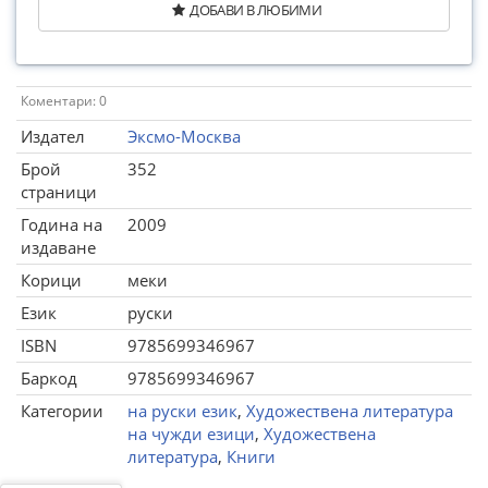
ДОБАВИ В ЛЮБИМИ
Коментари: 0
Издател
Эксмо-Москва
Брой
352
страници
Година на
2009
издаване
Корици
меки
Език
руски
ISBN
9785699346967
Баркод
9785699346967
Категории
на руски език
,
Художествена литература
на чужди езици
,
Художествена
литература
,
Книги