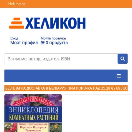
Helikon.bg
Вход
Моята поръчка
Моят профил
0 продукта
БЕЗПЛАТНА ДОСТАВКА В БЪЛГАРИЯ ПРИ ПОРЪЧКА
НАД 35.28 € / 69 ЛВ.