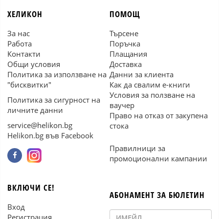
ХЕЛИКОН
ПОМОЩ
За нас
Търсене
Работа
Поръчка
Контакти
Плащания
Общи условия
Доставка
Политика за използване на
Данни за клиента
"бисквитки"
Как да свалим е-книги
Условия за ползване на
Политика за сигурност на
ваучер
личните данни
Право на отказ от закупена
service@helikon.bg
стока
Helikon.bg във Facebook
Правилници за
промоционални кампании
ВКЛЮЧИ СЕ!
АБОНАМЕНТ ЗА БЮЛЕТИН
Вход
Регистрация