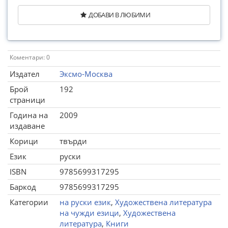
ДОБАВИ В ЛЮБИМИ
Коментари: 0
Издател
Эксмо-Москва
Брой
192
страници
Година на
2009
издаване
Корици
твърди
Език
руски
ISBN
9785699317295
Баркод
9785699317295
Категории
на руски език
,
Художествена литература
на чужди езици
,
Художествена
литература
,
Книги