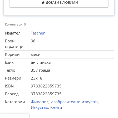
ДОБАВИ В ЛЮБИМИ
Коментари: 0
Издател
Taschen
Брой
96
страници
Корици
меки
Език
английски
Тегло
357 грама
Размери
23x18
ISBN
9783822859735
Баркод
9783822859735
Категории
Живопис
,
Изобразителни изкуства
,
Изкуство
,
Книги