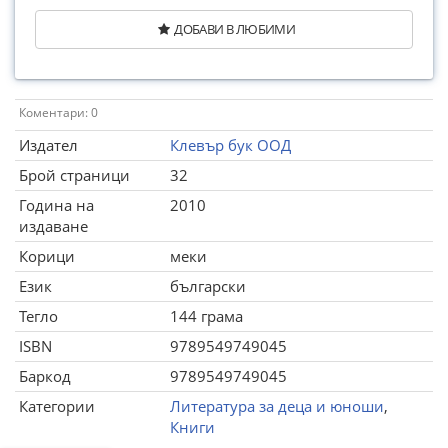
ДОБАВИ В ЛЮБИМИ
Коментари: 0
Издател
Клевър бук ООД
Брой страници
32
Година на
2010
издаване
Корици
меки
Език
български
Тегло
144 грама
ISBN
9789549749045
Баркод
9789549749045
Категории
Литература за деца и юноши
,
Книги