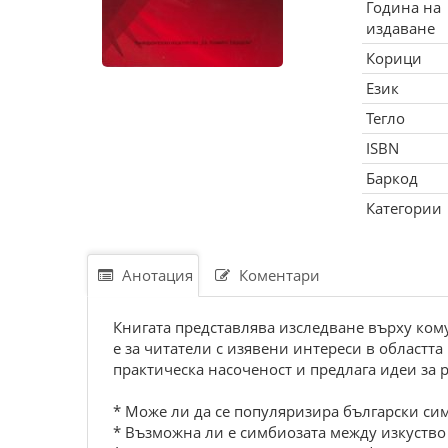
Година на
издаване
Корици
Език
Тегло
ISBN
Баркод
Категории
Анотация
Коментари
Книгата представлява изследване върху кому
е за читатели с изявени интереси в областт
практическа насоченост и предлага идеи за
* Може ли да се популяризира български сим
* Възможна ли е симбиозата между изкуство 