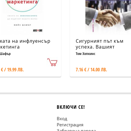
хата на инфлуенсър
Сигурният път към
кетинга
успеха. Вашият
пътеводител към усп
 Шафър
Том Хопкинс
 € / 19.99 ЛВ.
7.16 € / 14.00 ЛВ.
ВКЛЮЧИ СЕ!
Вход
Регистрация
Забравена парола