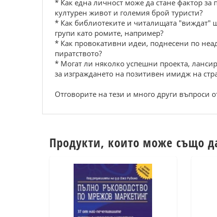
* Как една личност може да стане фактор з
културен живот и големия брой туристи?
* Как библиотеките и читалищата "виждат" 
групи като ромите, например?
* Как провокативни идеи, поднесени по неад
пиратството?
* Могат ли няколко успешни проекта, лансир
за изграждането на позитивен имидж на стра
Отговорите на тези и много други въпроси от
Продукти, които може също д