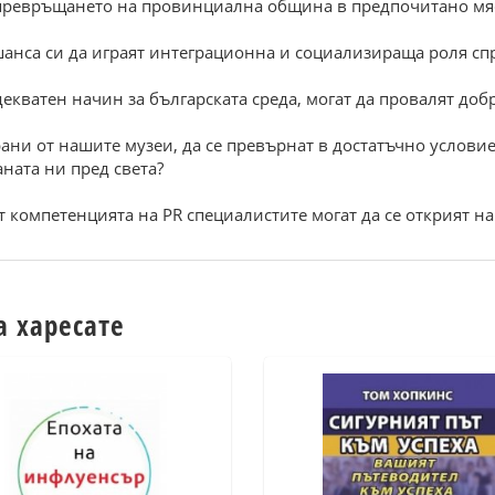
а превръщането на провинциална община в предпочитано мяс
шанса си да играят интеграционна и социализираща роля 
екватен начин за българската среда, могат да провалят до
ани от нашите музеи, да се превърнат в достатъчно условие
ната ни пред света?
 компетенцията на PR специалистите могат да се открият на
а харесате