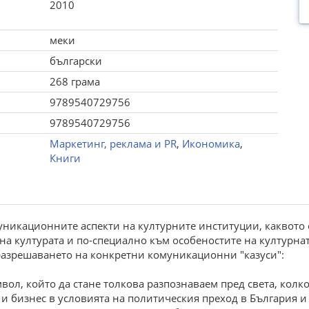
2010
меки
български
268 грама
9789540729756
9789540729756
Маркетинг, реклама и PR
,
Икономика
,
Книги
никационните аспекти на културните институции, каквото с
а на културата и по-специално към особеностите на култур
 разрешаването на конкретни комуникационни "казуси":
вол, който да стане толкова разпознаваем пред света, колк
и бизнес в условията на политическия преход в България и