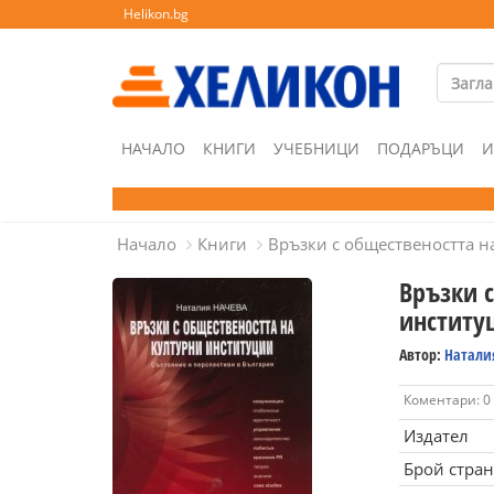
Helikon.bg
НАЧАЛО
КНИГИ
УЧЕБНИЦИ
ПОДАРЪЦИ
И
Начало
Книги
Връзки с обществеността н
Връзки 
институ
Автор:
Натали
Коментари: 0
Издател
Брой стра