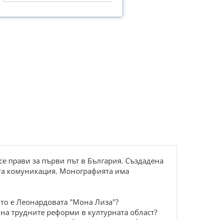
е прави за първи път в България. Създадена
ната комуникация. Монографията има
ото е Леонардовата "Мона Лиза"?
 на трудните реформи в културната област?