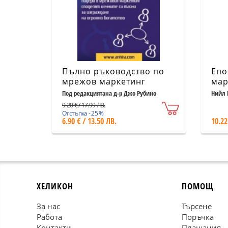
Пълно ръководство по
Епо
мрежов маркетинг
мар
Под редакциятана д-р Джо Рубино
Нийл
9.20 € / 17.99 ЛВ.
Отстъпка - 25 %
6.90 € / 13.50 ЛВ.
10.22
ХЕЛИКОН
ПОМОЩ
За нас
Търсене
Работа
Поръчка
Контакти
Плащания