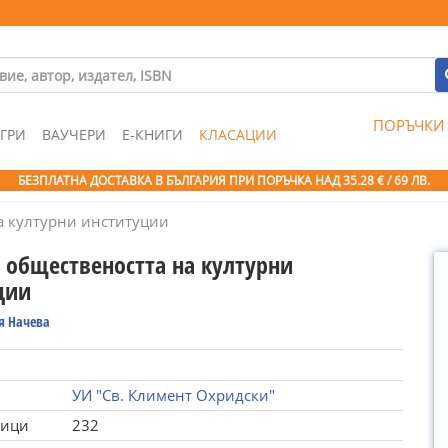
ПОРЪЧКИ
ГРИ
ВАУЧЕРИ
Е-КНИГИ
КЛАСАЦИИ
БЕЗПЛАТНА ДОСТАВКА В БЪЛГАРИЯ ПРИ ПОРЪЧКА
НАД 35.28 € / 69 ЛВ.
а културни институции
с обществеността на културни
ции
я Начева
УИ "Св. Климент Охридски"
ници
232