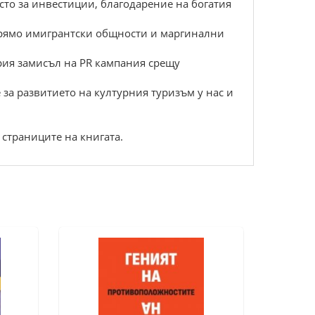
то за инвестиции, благодарение на богатия
спрямо имигрантски общности и маргинални
брия замисъл на PR кампания срещу
 за развитието на културния туризъм у нас и
 страниците на книгата.